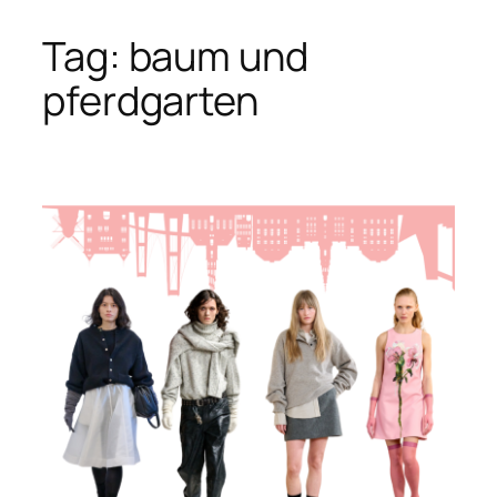
Tag:
baum und
Skip
to
pferdgarten
content