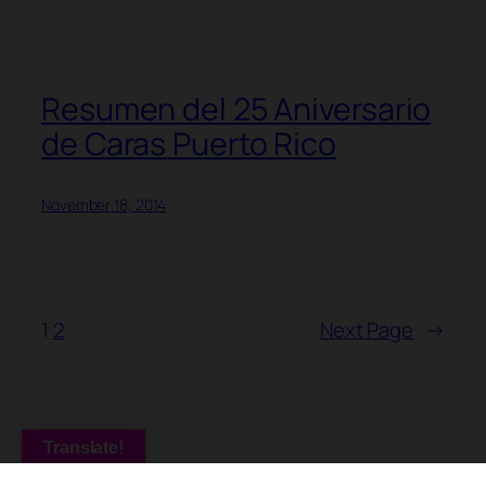
Resumen del 25 Aniversario
de Caras Puerto Rico
November 18, 2014
1
2
Next Page
→
Translate!