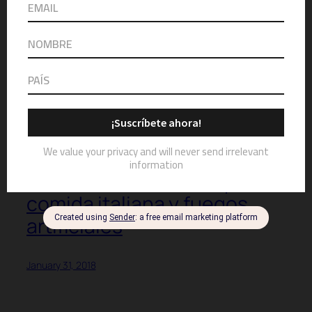
MÁS DE $200,000 EN
PREMIOS
November 10, 2018
Il Nuovo Mercato celebra
2do Aniversario entre plena,
comida italiana y fuegos
artificiales
January 31, 2018