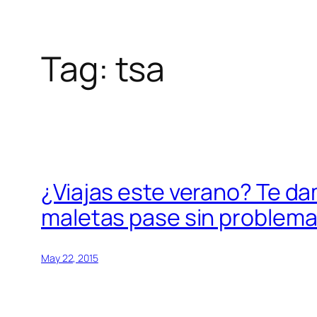
Tag:
tsa
Skip
to
content
¿Viajas este verano? Te da
maletas pase sin problem
May 22, 2015