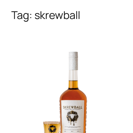
Tag:
skrewball
Skip
to
content