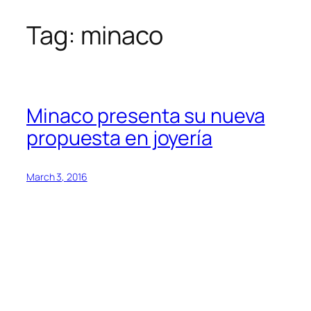
Tag:
minaco
Skip
to
content
Minaco presenta su nueva
propuesta en joyería
March 3, 2016