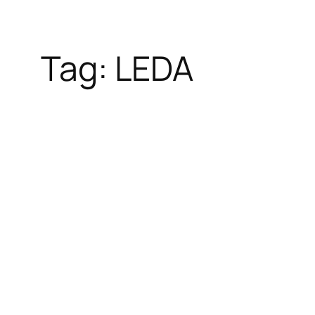
Tag:
LEDA
Skip
to
content