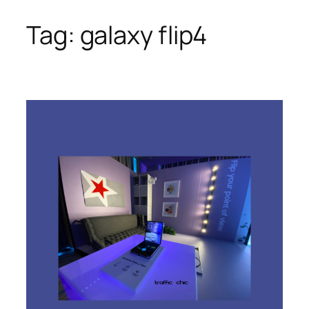
Tag:
galaxy flip4
Skip
to
content