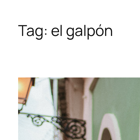
Tag:
el galpón
Skip
to
content