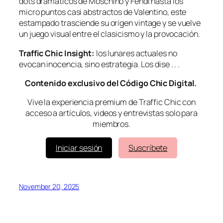
dots dramáticos de
Moschino
y Fendi hasta los
micro puntos casi abstractos de
Valentino
, este
estampado trasciende su origen
vintage
y se vuelve
un juego visual entre el clasicismo y la provocación.
Traffic Chic Insight:
los lunares actuales no
evocan inocencia, sino estrategia. Los dise . . .
Contenido exclusivo del Código Chic Digital.
Vive la experiencia premium de Traffic Chic con
acceso a artículos, videos y entrevistas solo para
miembros.
Iniciar sesión
Suscríbete
November 20, 2025