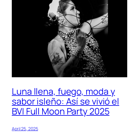
Luna llena, fuego, moda y
sabor isleño: Así se vivió el
BVI Full Moon Party 2025
April 25, 2025