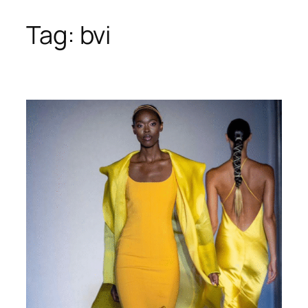
Tag:
bvi
Skip
to
content