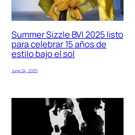
Summer Sizzle BVI 2025 listo
para celebrar 15 años de
estilo bajo el sol
June 24, 2025