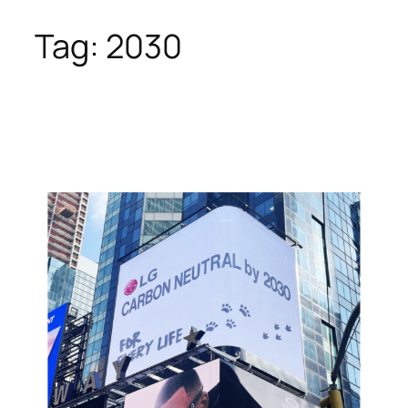
Tag:
2030
Skip
to
content