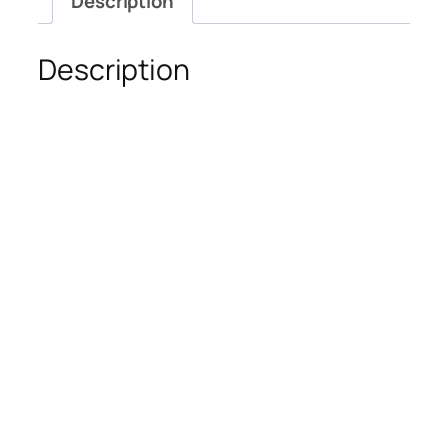
Description
Description
Incluye:
Edición actual impresa de la revista TRAFFIC
CHIC
Manejo y envío a Puerto Rico y Estados
Unidos