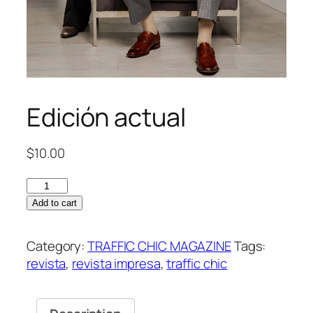
Edición actual
$
10.00
Edición
actual
Add to cart
quantity
Category:
TRAFFIC CHIC MAGAZINE
Tags:
revista
,
revista impresa
,
traffic chic